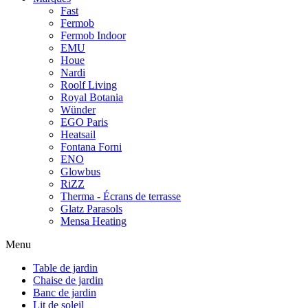
Fast
Fermob
Fermob Indoor
EMU
Houe
Nardi
Roolf Living
Royal Botania
Wünder
EGO Paris
Heatsail
Fontana Forni
ENO
Glowbus
RiZZ
Therma - Écrans de terrasse
Glatz Parasols
Mensa Heating
Menu
Table de jardin
Chaise de jardin
Banc de jardin
Lit de soleil