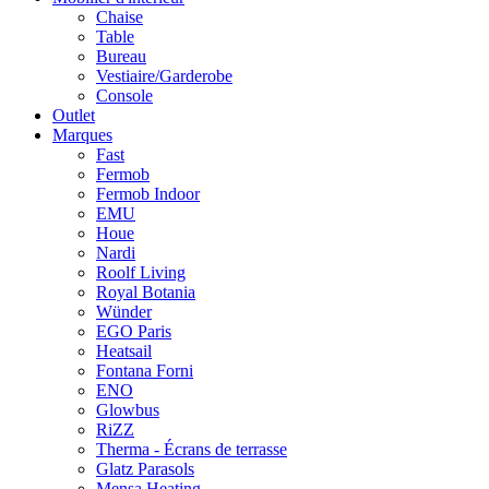
Chaise
Table
Bureau
Vestiaire/Garderobe
Console
Outlet
Marques
Fast
Fermob
Fermob Indoor
EMU
Houe
Nardi
Roolf Living
Royal Botania
Wünder
EGO Paris
Heatsail
Fontana Forni
ENO
Glowbus
RiZZ
Therma - Écrans de terrasse
Glatz Parasols
Mensa Heating