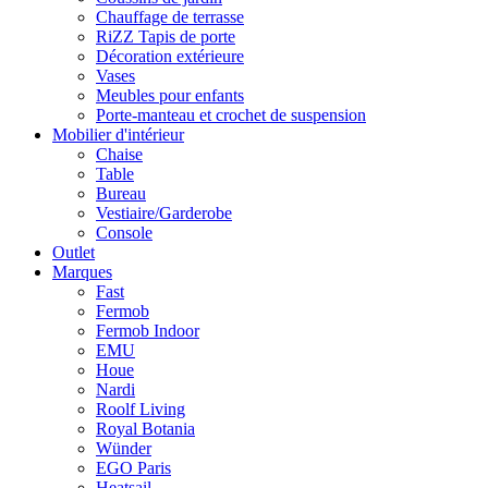
Chauffage de terrasse
RiZZ Tapis de porte
Décoration extérieure
Vases
Meubles pour enfants
Porte-manteau et crochet de suspension
Mobilier d'intérieur
Chaise
Table
Bureau
Vestiaire/Garderobe
Console
Outlet
Marques
Fast
Fermob
Fermob Indoor
EMU
Houe
Nardi
Roolf Living
Royal Botania
Wünder
EGO Paris
Heatsail