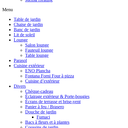
Menu
Table de jardin
Chaise de jardin
Banc de jardin
Lit de soleil
Lounge
Salon lounge
Fauteuil lounge
Table lounge
Parasol
Cuisine extérieur
ENO Plancha
Fontana Forni Four à pizza
Cuisine d’extérieur
Divers
Chèque-cadeau
Éclairage extérieur & Porte-bougies
Écrans de terrasse et brise-vent
Panier à feu / Brasero
Douche de jardin
Fumaci
Bacs à fleurs et à plantes
Coussins de jardin