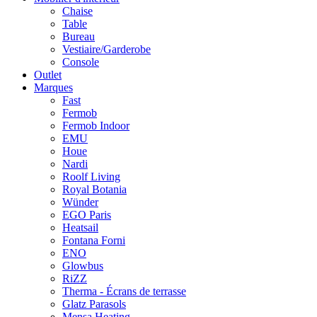
Chaise
Table
Bureau
Vestiaire/Garderobe
Console
Outlet
Marques
Fast
Fermob
Fermob Indoor
EMU
Houe
Nardi
Roolf Living
Royal Botania
Wünder
EGO Paris
Heatsail
Fontana Forni
ENO
Glowbus
RiZZ
Therma - Écrans de terrasse
Glatz Parasols
Mensa Heating