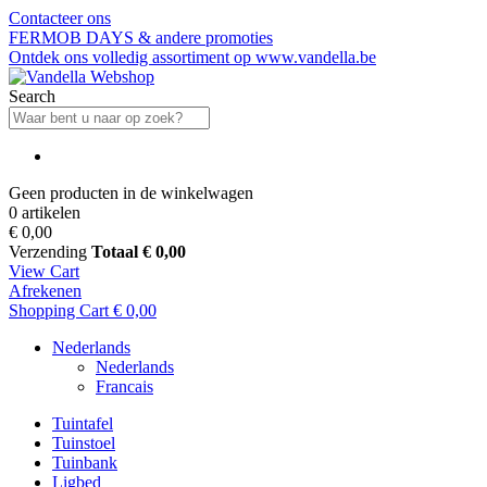
Contacteer ons
FERMOB DAYS & andere promoties
Ontdek ons volledig assortiment op www.vandella.be
Search
Geen producten in de winkelwagen
0 artikelen
€ 0,00
Verzending
Totaal
€ 0,00
View Cart
Afrekenen
Shopping Cart
€ 0,00
Nederlands
Nederlands
Francais
Tuintafel
Tuinstoel
Tuinbank
Ligbed