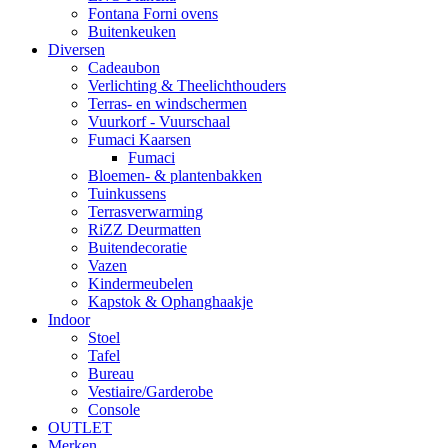
Fontana Forni ovens
Buitenkeuken
Diversen
Cadeaubon
Verlichting & Theelichthouders
Terras- en windschermen
Vuurkorf - Vuurschaal
Fumaci Kaarsen
Fumaci
Bloemen- & plantenbakken
Tuinkussens
Terrasverwarming
RiZZ Deurmatten
Buitendecoratie
Vazen
Kindermeubelen
Kapstok & Ophanghaakje
Indoor
Stoel
Tafel
Bureau
Vestiaire/Garderobe
Console
OUTLET
Merken