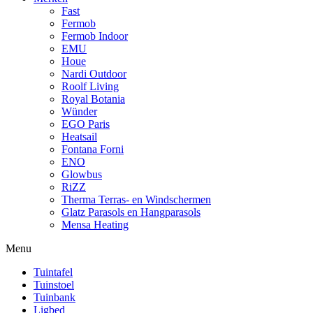
Fast
Fermob
Fermob Indoor
EMU
Houe
Nardi Outdoor
Roolf Living
Royal Botania
Wünder
EGO Paris
Heatsail
Fontana Forni
ENO
Glowbus
RiZZ
Therma Terras- en Windschermen
Glatz Parasols en Hangparasols
Mensa Heating
Menu
Tuintafel
Tuinstoel
Tuinbank
Ligbed