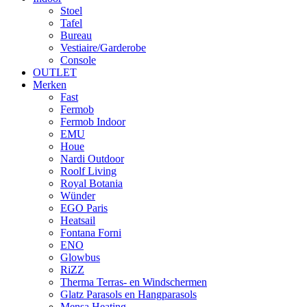
Stoel
Tafel
Bureau
Vestiaire/Garderobe
Console
OUTLET
Merken
Fast
Fermob
Fermob Indoor
EMU
Houe
Nardi Outdoor
Roolf Living
Royal Botania
Wünder
EGO Paris
Heatsail
Fontana Forni
ENO
Glowbus
RiZZ
Therma Terras- en Windschermen
Glatz Parasols en Hangparasols
Mensa Heating