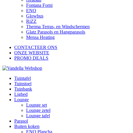
Fontana Forni
ENO
Glowbus
RiZZ
Therma Terras- en Windschermen
Glatz Parasols en Hangparasols
Mensa Heating
CONTACTEER ONS
ONZE WEBSITE
PROMO DEALS
Tuintafel
Tuinstoel
Tuinbank
Ligbed
Lounge
Lounge set
Lounge zetel
Lounge tafel
Parasol
Buiten koken
ENO Plancha