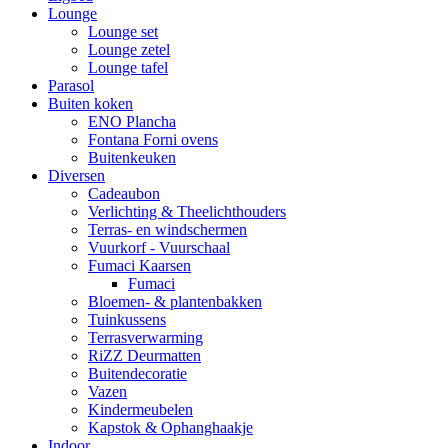
Lounge
Lounge set
Lounge zetel
Lounge tafel
Parasol
Buiten koken
ENO Plancha
Fontana Forni ovens
Buitenkeuken
Diversen
Cadeaubon
Verlichting & Theelichthouders
Terras- en windschermen
Vuurkorf - Vuurschaal
Fumaci Kaarsen
Fumaci
Bloemen- & plantenbakken
Tuinkussens
Terrasverwarming
RiZZ Deurmatten
Buitendecoratie
Vazen
Kindermeubelen
Kapstok & Ophanghaakje
Indoor