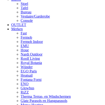
Stoel
Tafel
Bureau
Vestiaire/Garderobe
Console
OUTLET
Merken
Fast
Fermob
Fermob Indoor
EMU
Houe
Nardi Outdoor
Roolf Living
Royal Botania
Wünder
EGO Paris
Heatsail
Fontana Forni
ENO
Glowbus
RiZZ
Therma Terras- en Windschermen
Glatz Parasols en Hangparasols
Mensa Heating