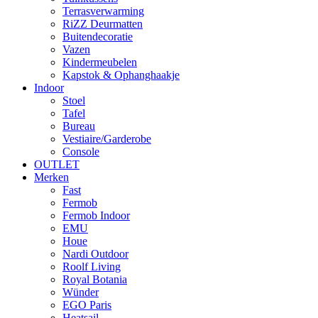
Terrasverwarming
RiZZ Deurmatten
Buitendecoratie
Vazen
Kindermeubelen
Kapstok & Ophanghaakje
Indoor
Stoel
Tafel
Bureau
Vestiaire/Garderobe
Console
OUTLET
Merken
Fast
Fermob
Fermob Indoor
EMU
Houe
Nardi Outdoor
Roolf Living
Royal Botania
Wünder
EGO Paris
Heatsail