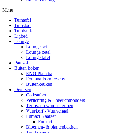
Menu
Tuintafel
Tuinstoel
Tuinbank
Ligbed
Lounge
Lounge set
Lounge zetel
Lounge tafel
Parasol
Buiten koken
ENO Plancha
Fontana Forni ovens
Buitenkeuken
Diversen
Cadeaubon
Verlichting & Theelichthouders
Terras- en windschermen
Vuurkorf - Vuurschaal
Fumaci Kaarsen
Fumaci
Bloemen- & plantenbakken
Tuinkussens