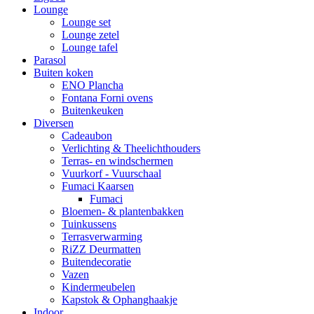
Lounge
Lounge set
Lounge zetel
Lounge tafel
Parasol
Buiten koken
ENO Plancha
Fontana Forni ovens
Buitenkeuken
Diversen
Cadeaubon
Verlichting & Theelichthouders
Terras- en windschermen
Vuurkorf - Vuurschaal
Fumaci Kaarsen
Fumaci
Bloemen- & plantenbakken
Tuinkussens
Terrasverwarming
RiZZ Deurmatten
Buitendecoratie
Vazen
Kindermeubelen
Kapstok & Ophanghaakje
Indoor