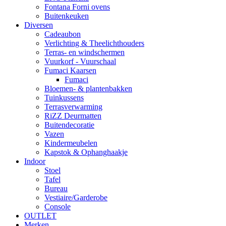
Fontana Forni ovens
Buitenkeuken
Diversen
Cadeaubon
Verlichting & Theelichthouders
Terras- en windschermen
Vuurkorf - Vuurschaal
Fumaci Kaarsen
Fumaci
Bloemen- & plantenbakken
Tuinkussens
Terrasverwarming
RiZZ Deurmatten
Buitendecoratie
Vazen
Kindermeubelen
Kapstok & Ophanghaakje
Indoor
Stoel
Tafel
Bureau
Vestiaire/Garderobe
Console
OUTLET
Merken