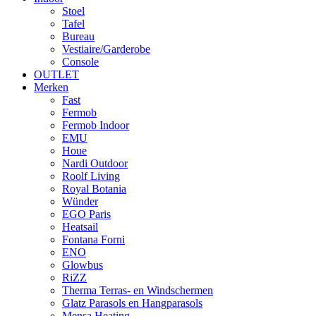
Stoel
Tafel
Bureau
Vestiaire/Garderobe
Console
OUTLET
Merken
Fast
Fermob
Fermob Indoor
EMU
Houe
Nardi Outdoor
Roolf Living
Royal Botania
Wünder
EGO Paris
Heatsail
Fontana Forni
ENO
Glowbus
RiZZ
Therma Terras- en Windschermen
Glatz Parasols en Hangparasols
Mensa Heating