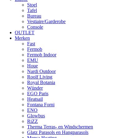
Stoel
Tafel
Bureau
Vestiaire/Garderobe
Console
OUTLET
Merken
Fast
Fermob
Fermob Indoor
EMU
Houe
Nardi Outdoor
Roolf Living
Royal Botania
Wünder
EGO Paris
Heatsail
Fontana Forni
ENO
Glowbus
RiZZ
Therma Terras- en Windschermen
Glatz Parasols en Hangparasols
Mensa Heating