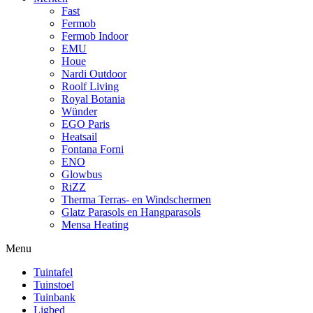
Fast
Fermob
Fermob Indoor
EMU
Houe
Nardi Outdoor
Roolf Living
Royal Botania
Wünder
EGO Paris
Heatsail
Fontana Forni
ENO
Glowbus
RiZZ
Therma Terras- en Windschermen
Glatz Parasols en Hangparasols
Mensa Heating
Menu
Tuintafel
Tuinstoel
Tuinbank
Ligbed