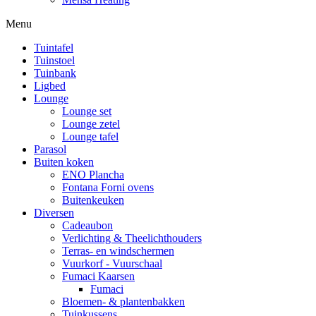
Menu
Tuintafel
Tuinstoel
Tuinbank
Ligbed
Lounge
Lounge set
Lounge zetel
Lounge tafel
Parasol
Buiten koken
ENO Plancha
Fontana Forni ovens
Buitenkeuken
Diversen
Cadeaubon
Verlichting & Theelichthouders
Terras- en windschermen
Vuurkorf - Vuurschaal
Fumaci Kaarsen
Fumaci
Bloemen- & plantenbakken
Tuinkussens