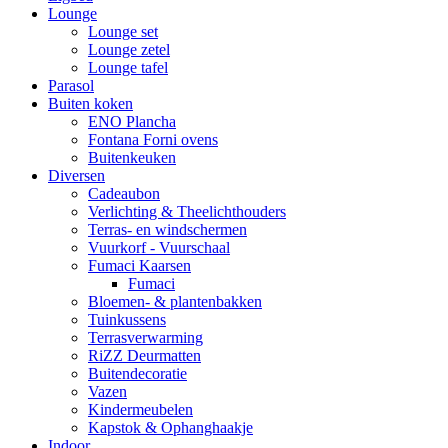
Lounge
Lounge set
Lounge zetel
Lounge tafel
Parasol
Buiten koken
ENO Plancha
Fontana Forni ovens
Buitenkeuken
Diversen
Cadeaubon
Verlichting & Theelichthouders
Terras- en windschermen
Vuurkorf - Vuurschaal
Fumaci Kaarsen
Fumaci
Bloemen- & plantenbakken
Tuinkussens
Terrasverwarming
RiZZ Deurmatten
Buitendecoratie
Vazen
Kindermeubelen
Kapstok & Ophanghaakje
Indoor