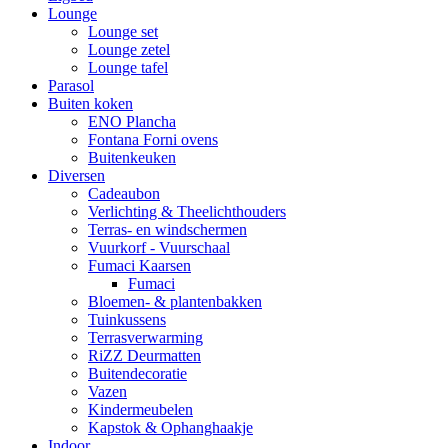
Lounge
Lounge set
Lounge zetel
Lounge tafel
Parasol
Buiten koken
ENO Plancha
Fontana Forni ovens
Buitenkeuken
Diversen
Cadeaubon
Verlichting & Theelichthouders
Terras- en windschermen
Vuurkorf - Vuurschaal
Fumaci Kaarsen
Fumaci
Bloemen- & plantenbakken
Tuinkussens
Terrasverwarming
RiZZ Deurmatten
Buitendecoratie
Vazen
Kindermeubelen
Kapstok & Ophanghaakje
Indoor