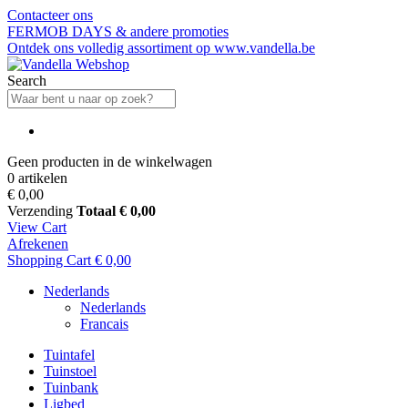
Contacteer ons
FERMOB DAYS & andere promoties
Ontdek ons volledig assortiment op www.vandella.be
Search
Geen producten in de winkelwagen
0 artikelen
€ 0,00
Verzending
Totaal
€ 0,00
View Cart
Afrekenen
Shopping Cart
€ 0,00
Nederlands
Nederlands
Francais
Tuintafel
Tuinstoel
Tuinbank
Ligbed