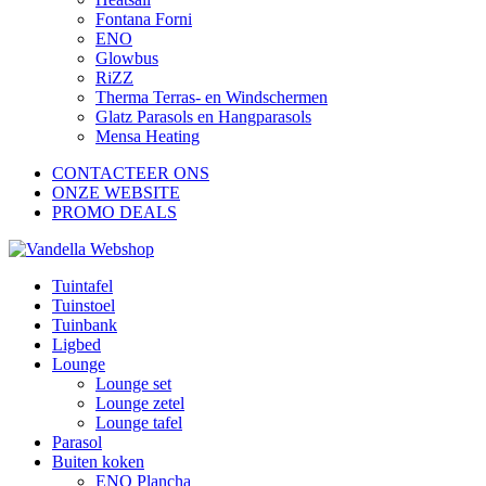
Fontana Forni
ENO
Glowbus
RiZZ
Therma Terras- en Windschermen
Glatz Parasols en Hangparasols
Mensa Heating
CONTACTEER ONS
ONZE WEBSITE
PROMO DEALS
Tuintafel
Tuinstoel
Tuinbank
Ligbed
Lounge
Lounge set
Lounge zetel
Lounge tafel
Parasol
Buiten koken
ENO Plancha