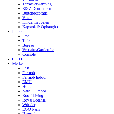
Terrasverwarming
RiZZ Deurmatten
Buitendecoratie
Vazen
Kindermeubelen
Kapstok & Ophanghaakje
Indoor
Stoel
Tafel
Bureau
Vestiaire/Garderobe
Console
OUTLET
Merken
Fast
Fermob
Fermob Indoor
EMU
Houe
Nardi Outdoor
Roolf Living
Royal Botania
Wünder
EGO Paris
Heatsail